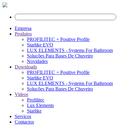
Empresa
Produtos
PROFILITEC + Positive Profile
Starlike EVO
LUX ELEMENTS - Systems For Bathroom
Soluções Para Bases De Chuveiro
Novidades
Downloads
PROFILITEC + Positive Profile
Starlike EVO
LUX ELEMENTS - Systems For Bathroom
Soluções Para Bases De Chuveiro
Videos
Profilitec
Lux Elements
Starlike
Serviços
Contactos