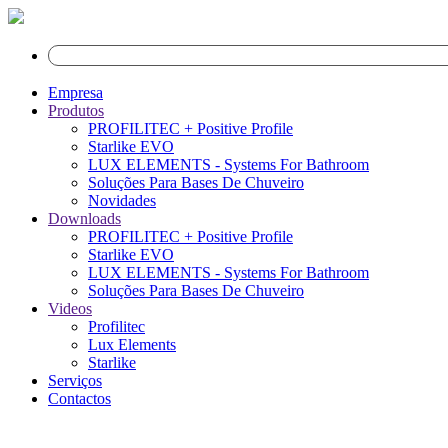
Empresa
Produtos
PROFILITEC + Positive Profile
Starlike EVO
LUX ELEMENTS - Systems For Bathroom
Soluções Para Bases De Chuveiro
Novidades
Downloads
PROFILITEC + Positive Profile
Starlike EVO
LUX ELEMENTS - Systems For Bathroom
Soluções Para Bases De Chuveiro
Videos
Profilitec
Lux Elements
Starlike
Serviços
Contactos