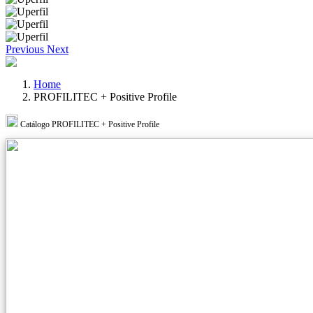
Previous
Next
Home
PROFILITEC + Positive Profile
Catálogo PROFILITEC + Positive Profile