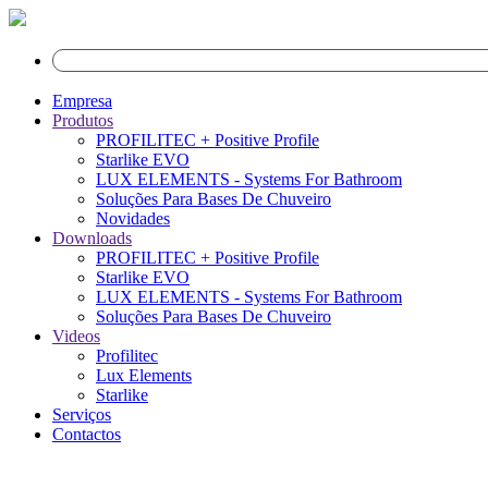
Empresa
Produtos
PROFILITEC + Positive Profile
Starlike EVO
LUX ELEMENTS - Systems For Bathroom
Soluções Para Bases De Chuveiro
Novidades
Downloads
PROFILITEC + Positive Profile
Starlike EVO
LUX ELEMENTS - Systems For Bathroom
Soluções Para Bases De Chuveiro
Videos
Profilitec
Lux Elements
Starlike
Serviços
Contactos