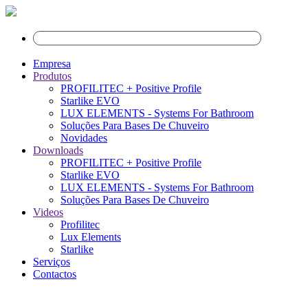
Empresa
Produtos
PROFILITEC + Positive Profile
Starlike EVO
LUX ELEMENTS - Systems For Bathroom
Soluções Para Bases De Chuveiro
Novidades
Downloads
PROFILITEC + Positive Profile
Starlike EVO
LUX ELEMENTS - Systems For Bathroom
Soluções Para Bases De Chuveiro
Videos
Profilitec
Lux Elements
Starlike
Serviços
Contactos