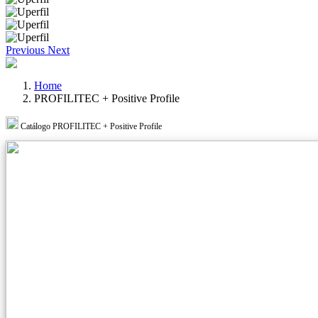
Previous
Next
Home
PROFILITEC + Positive Profile
Catálogo PROFILITEC + Positive Profile