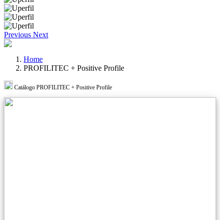
Previous
Next
Home
PROFILITEC + Positive Profile
Catálogo PROFILITEC + Positive Profile