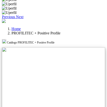
Previous
Next
Home
PROFILITEC + Positive Profile
Catálogo PROFILITEC + Positive Profile